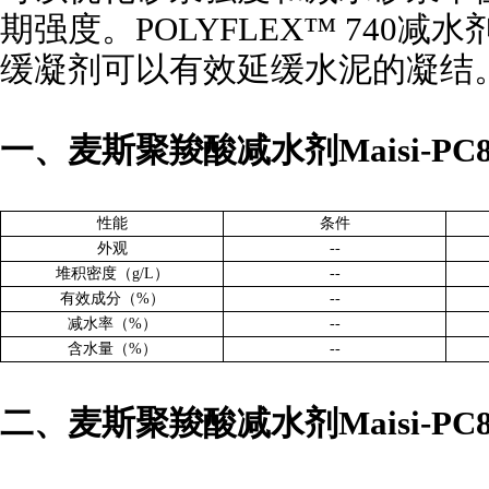
期强度。
POLYFLEX™ 74
缓凝剂可以有效延缓水泥的凝结
一、麦斯聚羧酸减水剂
Maisi-PC
性能
条件
外观
--
堆积密度（
g/L）
--
有效成分（
%）
--
减水率（
%）
--
含水量（
%）
--
二、麦斯聚羧酸减水剂
Maisi-PC